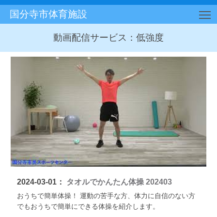
国分寺市体育施設
T
動画配信サービス：低強度
2024-03-01：
タオルでかんたん体操 202403
おうちで簡単体操！ 運動の苦手な方、体力に自信のない方
でもおうちで簡単にできる体操を紹介します。