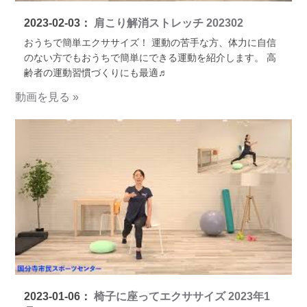
2023-02-03：
肩こり解消ストレッチ 202302
おうちで簡単エクササイズ！ 運動の苦手な方、体力に自信
のない方でもおうちで簡単にできる運動を紹介します。 高
齢者の運動習慣づくりにも最適♬
動画を見る »
2023-01-06：
椅子に座ってエクササイズ 2023年1