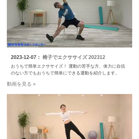
2023-12-07：
椅子でエクササイズ 202312
おうちで簡単エクササイズ！ 運動の苦手な方、体力に自信
のない方でもおうちで簡単にできる運動を紹介します。
動画を見る »