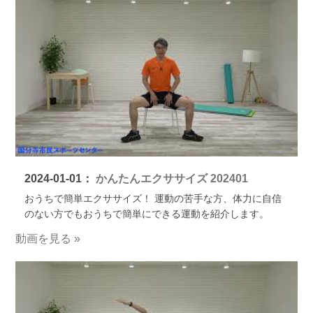
2024-01-01：
かんたんエクササイズ 202401
おうちで簡単エクササイズ！ 運動の苦手な方、体力に自信
のない方でもおうちで簡単にできる運動を紹介します。
動画を見る »