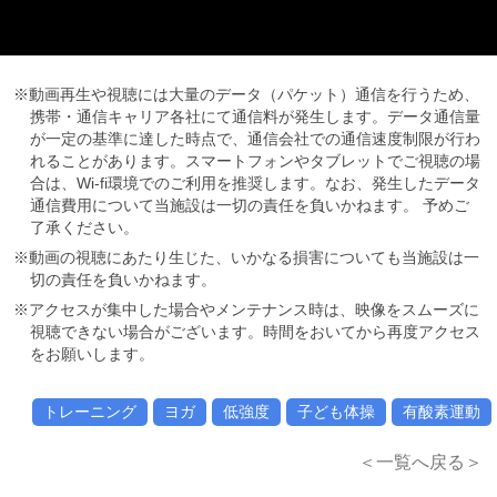
※動画再生や視聴には大量のデータ（パケット）通信を行うため、
携帯・通信キャリア各社にて通信料が発生します。データ通信量
が一定の基準に達した時点で、通信会社での通信速度制限が行わ
れることがあります。スマートフォンやタブレットでご視聴の場
合は、Wi-fi環境でのご利用を推奨します。なお、発生したデータ
通信費用について当施設は一切の責任を負いかねます。 予めご
了承ください。
※動画の視聴にあたり生じた、いかなる損害についても当施設は一
切の責任を負いかねます。
※アクセスが集中した場合やメンテナンス時は、映像をスムーズに
視聴できない場合がございます。時間をおいてから再度アクセス
をお願いします。
トレーニング
ヨガ
低強度
子ども体操
有酸素運動
＜一覧へ戻る＞