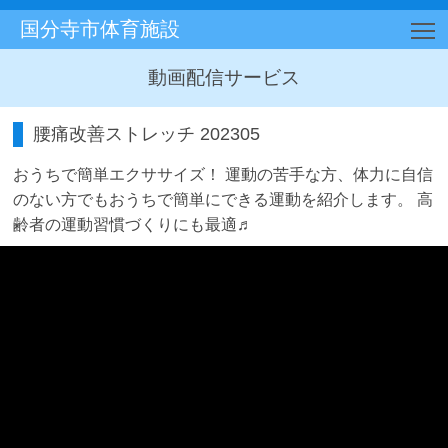
国分寺市体育施設
T
動画配信サービス
腰痛改善ストレッチ 202305
おうちで簡単エクササイズ！ 運動の苦手な方、体力に自信
のない方でもおうちで簡単にできる運動を紹介します。 高
齢者の運動習慣づくりにも最適♬