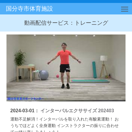
国分寺市体育施設
T
動画配信サービス：トレーニング
2024-03-01：
インターバルエクササイズ 202403
運動不足解消！インターバルを取り入れた有酸素運動！ お
うちでほどよく全身運動 インストラクターの振りに合わせ