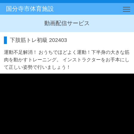
国分寺市体育施設
T
動画配信サービス
下肢筋トレ初級 202403
運動不足解消！ おうちでほどよく運動！下半身の大きな筋
肉を動かすトレーニング。 インストラクターをお手本にし
て正しい姿勢で行いましょう！