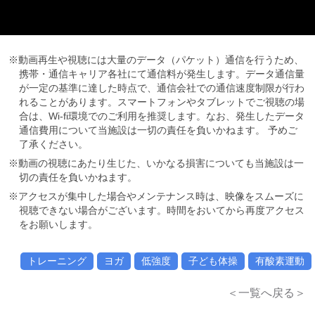
※動画再生や視聴には大量のデータ（パケット）通信を行うため、
携帯・通信キャリア各社にて通信料が発生します。データ通信量
が一定の基準に達した時点で、通信会社での通信速度制限が行わ
れることがあります。スマートフォンやタブレットでご視聴の場
合は、Wi-fi環境でのご利用を推奨します。なお、発生したデータ
通信費用について当施設は一切の責任を負いかねます。 予めご
了承ください。
※動画の視聴にあたり生じた、いかなる損害についても当施設は一
切の責任を負いかねます。
※アクセスが集中した場合やメンテナンス時は、映像をスムーズに
視聴できない場合がございます。時間をおいてから再度アクセス
をお願いします。
トレーニング
ヨガ
低強度
子ども体操
有酸素運動
＜一覧へ戻る＞