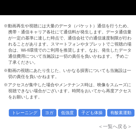
※動画再生や視聴には大量のデータ（パケット）通信を行うため、
携帯・通信キャリア各社にて通信料が発生します。データ通信量
が一定の基準に達した時点で、通信会社での通信速度制限が行わ
れることがあります。スマートフォンやタブレットでご視聴の場
合は、Wi-fi環境でのご利用を推奨します。なお、発生したデータ
通信費用について当施設は一切の責任を負いかねます。 予めご
了承ください。
※動画の視聴にあたり生じた、いかなる損害についても当施設は一
切の責任を負いかねます。
※アクセスが集中した場合やメンテナンス時は、映像をスムーズに
視聴できない場合がございます。時間をおいてから再度アクセス
をお願いします。
トレーニング
ヨガ
低強度
子ども体操
有酸素運動
＜一覧へ戻る＞