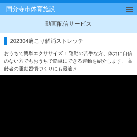
国分寺市体育施設
T
動画配信サービス
202304肩こり解消ストレッチ
おうちで簡単エクササイズ！ 運動の苦手な方、体力に自信
のない方でもおうちで簡単にできる運動を紹介します。 高
齢者の運動習慣づくりにも最適♬