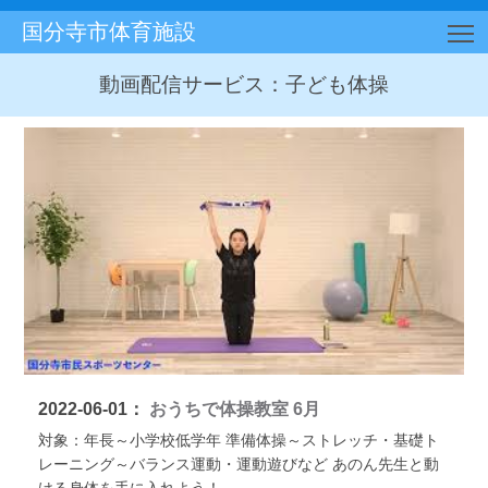
国分寺市体育施設
T
動画配信サービス：子ども体操
2022-06-01：
おうちで体操教室 6月
対象：年長～小学校低学年 準備体操～ストレッチ・基礎ト
レーニング～バランス運動・運動遊びなど あのん先生と動