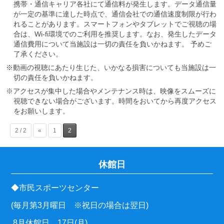
携帯・通信キャリア各社にて通信料が発生します。データ通信量
が一定の基準に達した時点で、通信会社での通信速度制限が行わ
れることがあります。スマートフォンやタブレットでご視聴の場
合は、Wi-fi環境でのご利用を推奨します。なお、発生したデータ
通信費用について当施設は一切の責任を負いかねます。 予めご
了承ください。
※動画の視聴にあたり生じた、いかなる損害についても当施設は一
切の責任を負いかねます。
※アクセスが集中した場合やメンテナンス時は、映像をスムーズに
視聴できない場合がございます。時間をおいてから再度アクセス
をお願いします。
2 / 2
«
1
2
休館日
◆市民スポーツセンター
(毎月第3月曜日 ※祝日の場合は翌日)
8月休館日 17日(月)