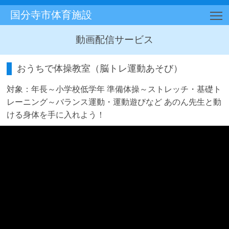
国分寺市体育施設
T
動画配信サービス
おうちで体操教室（脳トレ運動あそび）
対象：年長～小学校低学年 準備体操～ストレッチ・基礎ト
レーニング～バランス運動・運動遊びなど あのん先生と動
ける身体を手に入れよう！