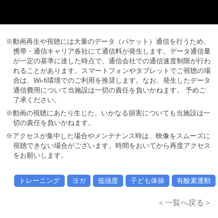
※動画再生や視聴には大量のデータ（パケット）通信を行うため、
携帯・通信キャリア各社にて通信料が発生します。データ通信量
が一定の基準に達した時点で、通信会社での通信速度制限が行わ
れることがあります。スマートフォンやタブレットでご視聴の場
合は、Wi-fi環境でのご利用を推奨します。なお、発生したデータ
通信費用について当施設は一切の責任を負いかねます。 予めご
了承ください。
※動画の視聴にあたり生じた、いかなる損害についても当施設は一
切の責任を負いかねます。
※アクセスが集中した場合やメンテナンス時は、映像をスムーズに
視聴できない場合がございます。時間をおいてから再度アクセス
をお願いします。
トレーニング
ヨガ
低強度
子ども体操
有酸素運動
＜一覧へ戻る＞