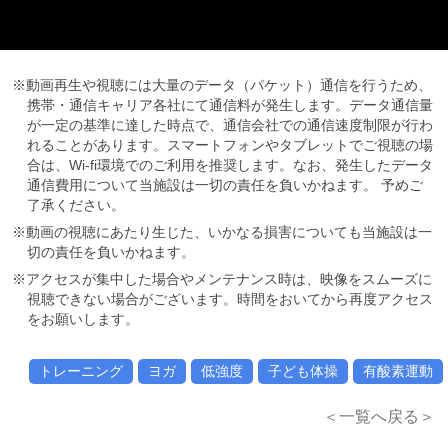
※動画再生や視聴には大量のデータ（パケット）通信を行うため、
携帯・通信キャリア各社にて通信料が発生します。データ通信量
が一定の基準に達した時点で、通信会社での通信速度制限が行わ
れることがあります。スマートフォンやタブレットでご視聴の場
合は、Wi-fi環境でのご利用を推奨します。なお、発生したデータ
通信費用について当施設は一切の責任を負いかねます。 予めご
了承ください。
※動画の視聴にあたり生じた、いかなる損害についても当施設は一
切の責任を負いかねます。
※アクセスが集中した場合やメンテナンス時は、映像をスムーズに
視聴できない場合がございます。時間をおいてから再度アクセス
をお願いします。
トレーニング
ヨガ
低強度
子ども体操
有酸素運動
＜一覧へ戻る＞