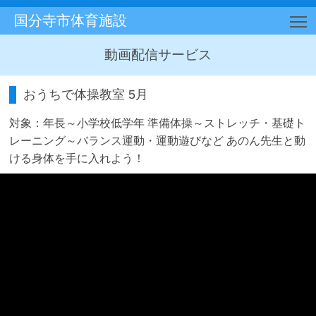
国分寺市体育施設
T
動画配信サービス
おうちで体操教室 5月
対象：年長～小学校低学年 準備体操～ストレッチ・基礎ト
レーニング～バランス運動・運動遊びなど あのん先生と動
ける身体を手に入れよう！