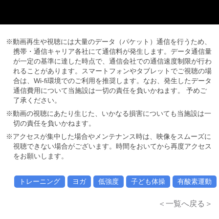
※動画再生や視聴には大量のデータ（パケット）通信を行うため、
携帯・通信キャリア各社にて通信料が発生します。データ通信量
が一定の基準に達した時点で、通信会社での通信速度制限が行わ
れることがあります。スマートフォンやタブレットでご視聴の場
合は、Wi-fi環境でのご利用を推奨します。なお、発生したデータ
通信費用について当施設は一切の責任を負いかねます。 予めご
了承ください。
※動画の視聴にあたり生じた、いかなる損害についても当施設は一
切の責任を負いかねます。
※アクセスが集中した場合やメンテナンス時は、映像をスムーズに
視聴できない場合がございます。時間をおいてから再度アクセス
をお願いします。
トレーニング
ヨガ
低強度
子ども体操
有酸素運動
＜一覧へ戻る＞