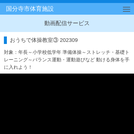
国分寺市体育施設
T
動画配信サービス
おうちで体操教室③ 202309
対象：年長～小学校低学年 準備体操～ストレッチ・基礎ト
レーニング～バランス運動・運動遊びなど 動ける身体を手
に入れよう！