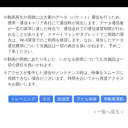
※動画再生や視聴には大量のデータ（パケット）通信を行うため、
携帯・通信キャリア各社にて通信料が発生します。データ通信量
が一定の基準に達した時点で、通信会社での通信速度制限が行わ
れることがあります。スマートフォンやタブレットでご視聴の場
合は、Wi-fi環境でのご利用を推奨します。なお、発生したデータ
通信費用について当施設は一切の責任を負いかねます。 予めご
了承ください。
※動画の視聴にあたり生じた、いかなる損害についても当施設は一
切の責任を負いかねます。
※アクセスが集中した場合やメンテナンス時は、映像をスムーズに
視聴できない場合がございます。時間をおいてから再度アクセス
をお願いします。
トレーニング
ヨガ
低強度
子ども体操
有酸素運動
＜一覧へ戻る＞