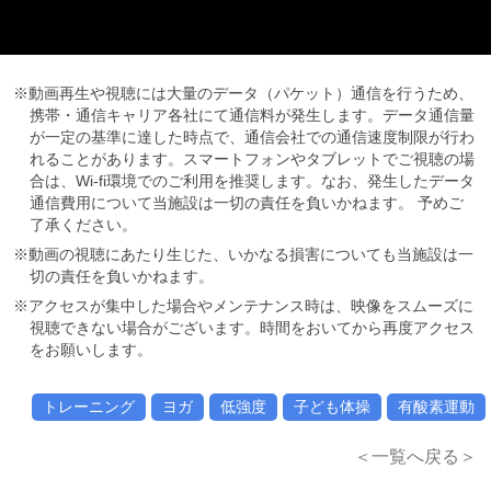
※動画再生や視聴には大量のデータ（パケット）通信を行うため、
携帯・通信キャリア各社にて通信料が発生します。データ通信量
が一定の基準に達した時点で、通信会社での通信速度制限が行わ
れることがあります。スマートフォンやタブレットでご視聴の場
合は、Wi-fi環境でのご利用を推奨します。なお、発生したデータ
通信費用について当施設は一切の責任を負いかねます。 予めご
了承ください。
※動画の視聴にあたり生じた、いかなる損害についても当施設は一
切の責任を負いかねます。
※アクセスが集中した場合やメンテナンス時は、映像をスムーズに
視聴できない場合がございます。時間をおいてから再度アクセス
をお願いします。
トレーニング
ヨガ
低強度
子ども体操
有酸素運動
＜一覧へ戻る＞