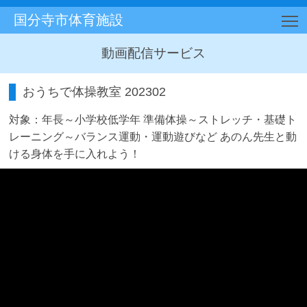
国分寺市体育施設
T
動画配信サービス
おうちで体操教室 202302
対象：年長～小学校低学年 準備体操～ストレッチ・基礎ト
レーニング～バランス運動・運動遊びなど あのん先生と動
ける身体を手に入れよう！