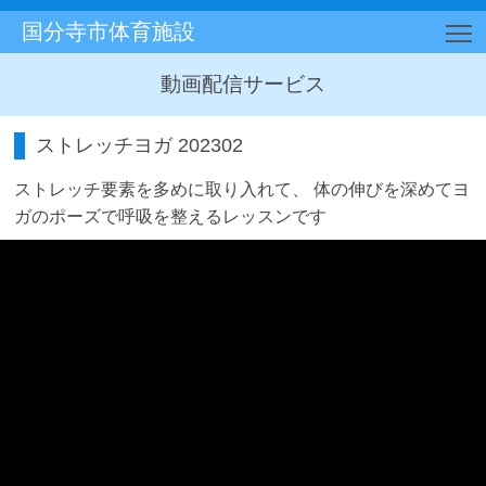
国分寺市体育施設
T
動画配信サービス
ストレッチヨガ 202302
ストレッチ要素を多めに取り入れて、 体の伸びを深めてヨ
ガのポーズで呼吸を整えるレッスンです