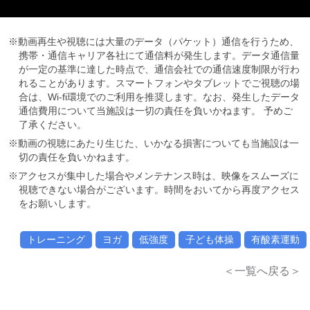
※動画再生や視聴には大量のデータ（パケット）通信を行うため、
携帯・通信キャリア各社にて通信料が発生します。データ通信量
が一定の基準に達した時点で、通信会社での通信速度制限が行わ
れることがあります。スマートフォンやタブレットでご視聴の場
合は、Wi-fi環境でのご利用を推奨します。なお、発生したデータ
通信費用について当施設は一切の責任を負いかねます。 予めご
了承ください。
※動画の視聴にあたり生じた、いかなる損害についても当施設は一
切の責任を負いかねます。
※アクセスが集中した場合やメンテナンス時は、映像をスムーズに
視聴できない場合がございます。時間をおいてから再度アクセス
をお願いします。
トレーニング
ヨガ
低強度
子ども体操
有酸素運動
＜一覧へ戻る＞