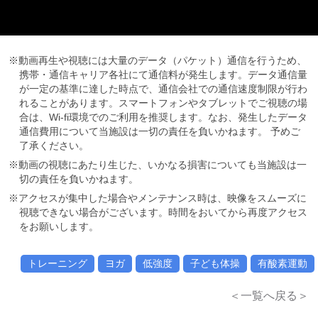
※動画再生や視聴には大量のデータ（パケット）通信を行うため、
携帯・通信キャリア各社にて通信料が発生します。データ通信量
が一定の基準に達した時点で、通信会社での通信速度制限が行わ
れることがあります。スマートフォンやタブレットでご視聴の場
合は、Wi-fi環境でのご利用を推奨します。なお、発生したデータ
通信費用について当施設は一切の責任を負いかねます。 予めご
了承ください。
※動画の視聴にあたり生じた、いかなる損害についても当施設は一
切の責任を負いかねます。
※アクセスが集中した場合やメンテナンス時は、映像をスムーズに
視聴できない場合がございます。時間をおいてから再度アクセス
をお願いします。
トレーニング
ヨガ
低強度
子ども体操
有酸素運動
＜一覧へ戻る＞