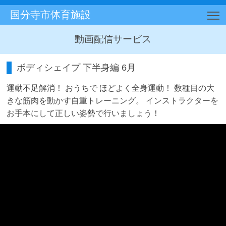
国分寺市体育施設
T
動画配信サービス
ボディシェイプ 下半身編 6月
運動不足解消！ おうちで ほどよく全身運動！ 数種目の大
きな筋肉を動かす自重トレーニング。 インストラクターを
お手本にして正しい姿勢で行いましょう！