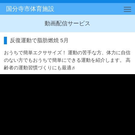
国分寺市体育施設
T
動画配信サービス
反復運動で脂肪燃焼 5月
おうちで簡単エクササイズ！ 運動の苦手な方、体力に自信
のない方でもおうちで簡単にできる運動を紹介します。 高
齢者の運動習慣づくりにも最適♬