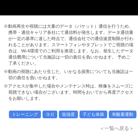
※動画再生や視聴には大量のデータ（パケット）通信を行うため、
携帯・通信キャリア各社にて通信料が発生します。データ通信量
が一定の基準に達した時点で、通信会社での通信速度制限が行わ
れることがあります。スマートフォンやタブレットでご視聴の場
合は、Wi-fi環境でのご利用を推奨します。なお、発生したデータ
通信費用について当施設は一切の責任を負いかねます。 予めご
了承ください。
※動画の視聴にあたり生じた、いかなる損害についても当施設は一
切の責任を負いかねます。
※アクセスが集中した場合やメンテナンス時は、映像をスムーズに
視聴できない場合がございます。時間をおいてから再度アクセス
をお願いします。
トレーニング
ヨガ
低強度
子ども体操
有酸素運動
＜一覧へ戻る＞