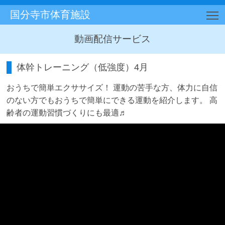
国分寺市体育施設
T
動画配信サービス
体幹トレーニング（低強度）4月
おうちで簡単エクササイズ！ 運動の苦手な方、体力に自信
のない方でもおうちで簡単にできる運動を紹介します。 高
齢者の運動習慣づくりにも最適♬