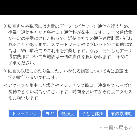
※動画再生や視聴には大量のデータ（パケット）通信を行うため、
携帯・通信キャリア各社にて通信料が発生します。データ通信量
が一定の基準に達した時点で、通信会社での通信速度制限が行わ
れることがあります。スマートフォンやタブレットでご視聴の場
合は、Wi-fi環境でのご利用を推奨します。なお、発生したデータ
通信費用について当施設は一切の責任を負いかねます。 予めご
了承ください。
※動画の視聴にあたり生じた、いかなる損害についても当施設は一
切の責任を負いかねます。
※アクセスが集中した場合やメンテナンス時は、映像をスムーズに
視聴できない場合がございます。時間をおいてから再度アクセス
をお願いします。
トレーニング
ヨガ
低強度
子ども体操
有酸素運動
＜一覧へ戻る＞