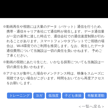
※動画再生や視聴には大量のデータ（パケット）通信を行うため、
携帯・通信キャリア各社にて通信料が発生します。データ通信量
が一定の基準に達した時点で、通信会社での通信速度制限が行わ
れることがあります。スマートフォンやタブレットでご視聴の場
合は、Wi-fi環境でのご利用を推奨します。なお、発生したデータ
通信費用について当施設は一切の責任を負いかねます。 予めご
了承ください。
※動画の視聴にあたり生じた、いかなる損害についても当施設は一
切の責任を負いかねます。
※アクセスが集中した場合やメンテナンス時は、映像をスムーズに
視聴できない場合がございます。時間をおいてから再度アクセス
をお願いします。
トレーニング
ヨガ
低強度
子ども体操
有酸素運動
＜一覧へ戻る＞