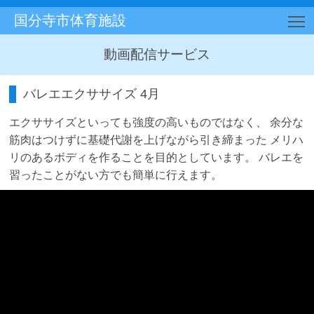
国分寺市体育施設
T
動画配信サービス
バレエエクササイズ 4月
エクササイズといっても強度の高いものではなく、 余分な
筋肉はつけずに基礎代謝を上げながら引き締まった メリハ
リのあるボディを作ることを目的としています。 バレエを
習ったことがない方でも簡単に行えます。