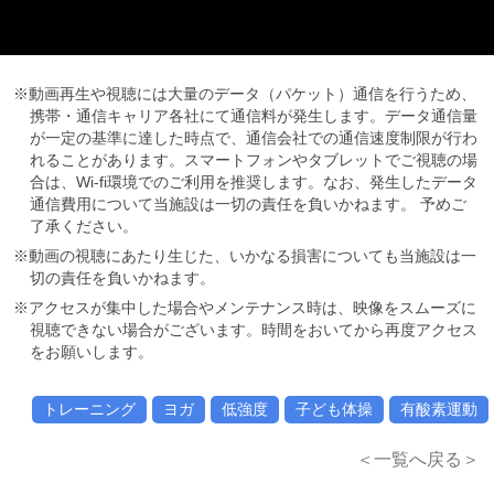
※動画再生や視聴には大量のデータ（パケット）通信を行うため、
携帯・通信キャリア各社にて通信料が発生します。データ通信量
が一定の基準に達した時点で、通信会社での通信速度制限が行わ
れることがあります。スマートフォンやタブレットでご視聴の場
合は、Wi-fi環境でのご利用を推奨します。なお、発生したデータ
通信費用について当施設は一切の責任を負いかねます。 予めご
了承ください。
※動画の視聴にあたり生じた、いかなる損害についても当施設は一
切の責任を負いかねます。
※アクセスが集中した場合やメンテナンス時は、映像をスムーズに
視聴できない場合がございます。時間をおいてから再度アクセス
をお願いします。
トレーニング
ヨガ
低強度
子ども体操
有酸素運動
＜一覧へ戻る＞