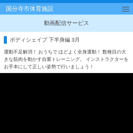
国分寺市体育施設
T
動画配信サービス
ボディシェイプ 下半身編 3月
運動不足解消！ おうちで ほどよく全身運動！ 数種目の大
きな筋肉を動かす自重トレーニング。 インストラクターを
お手本にして正しい姿勢で行いましょう！