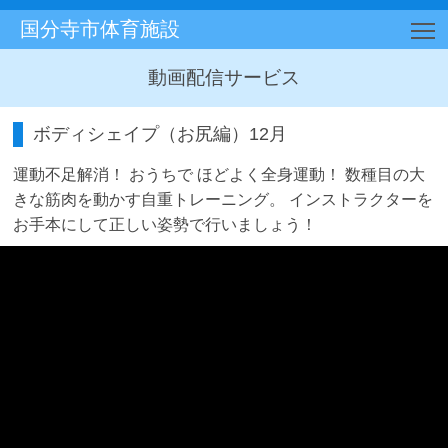
国分寺市体育施設
T
動画配信サービス
ボディシェイプ（お尻編）12月
運動不足解消！ おうちで ほどよく全身運動！ 数種目の大
きな筋肉を動かす自重トレーニング。 インストラクターを
お手本にして正しい姿勢で行いましょう！