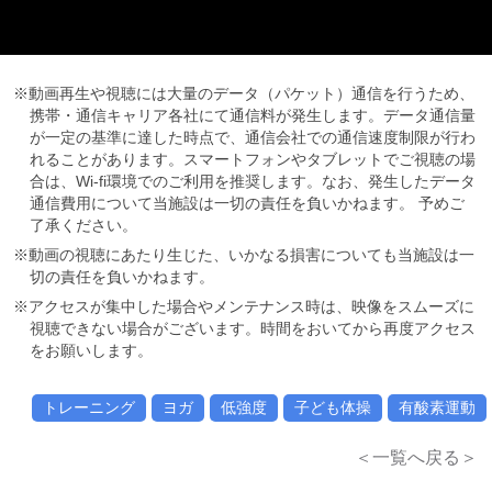
※動画再生や視聴には大量のデータ（パケット）通信を行うため、
携帯・通信キャリア各社にて通信料が発生します。データ通信量
が一定の基準に達した時点で、通信会社での通信速度制限が行わ
れることがあります。スマートフォンやタブレットでご視聴の場
合は、Wi-fi環境でのご利用を推奨します。なお、発生したデータ
通信費用について当施設は一切の責任を負いかねます。 予めご
了承ください。
※動画の視聴にあたり生じた、いかなる損害についても当施設は一
切の責任を負いかねます。
※アクセスが集中した場合やメンテナンス時は、映像をスムーズに
視聴できない場合がございます。時間をおいてから再度アクセス
をお願いします。
トレーニング
ヨガ
低強度
子ども体操
有酸素運動
＜一覧へ戻る＞