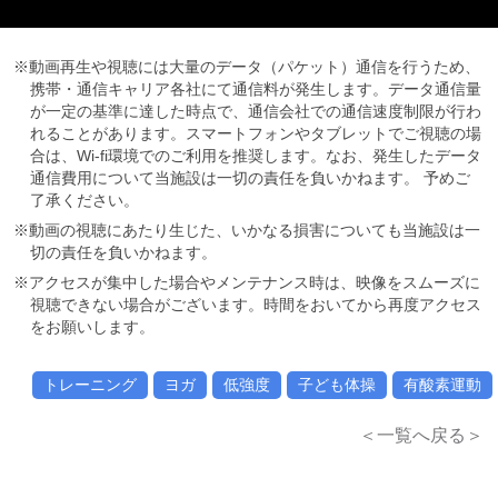
※動画再生や視聴には大量のデータ（パケット）通信を行うため、
携帯・通信キャリア各社にて通信料が発生します。データ通信量
が一定の基準に達した時点で、通信会社での通信速度制限が行わ
れることがあります。スマートフォンやタブレットでご視聴の場
合は、Wi-fi環境でのご利用を推奨します。なお、発生したデータ
通信費用について当施設は一切の責任を負いかねます。 予めご
了承ください。
※動画の視聴にあたり生じた、いかなる損害についても当施設は一
切の責任を負いかねます。
※アクセスが集中した場合やメンテナンス時は、映像をスムーズに
視聴できない場合がございます。時間をおいてから再度アクセス
をお願いします。
トレーニング
ヨガ
低強度
子ども体操
有酸素運動
＜一覧へ戻る＞