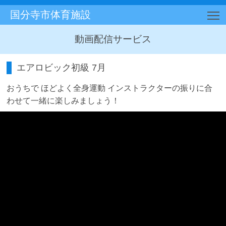
国分寺市体育施設
T
動画配信サービス
エアロビック初級 7月
おうちで ほどよく全身運動 インストラクターの振りに合
わせて一緒に楽しみましょう！