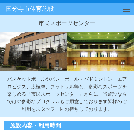
国分寺市体育施設
T
市民スポーツセンター
バスケットボールやバレーボール・バドミントン・エア
ロビクス、太極拳、
フットサル等と、多彩なスポーツを
楽しめる「市民スポーツセンター」
さらに、当施設なら
ではの多彩なプログラムもご用意しております
皆様のご
利用をスタッフ一同お待ちしております。
施設内容・利用時間