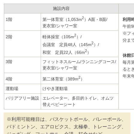
施設内容
2
第一体育室（1,053m
）A面・B面/
1階
利用
更衣室/シャワー室
午前9
※フ
2
軽体操室（105m
）/
2階
分ま
2
会議室 定員48人（145m
）/
2
和室 定員22人（66m
）
休館
3階
フィットネスルーム/ランニングコース/
毎月
更衣室/シャワー室
ると
年末年
2
第二体育室（389m
）
4階
運動場
けやき運動場
バリアフリー施設
エレベーター、多目的トイレ、オムツ
替えベビーシート
※利用可能種目は、バスケットボール、バレーボール、
バドミントン、エアロビクス、太極拳、トレーニング、