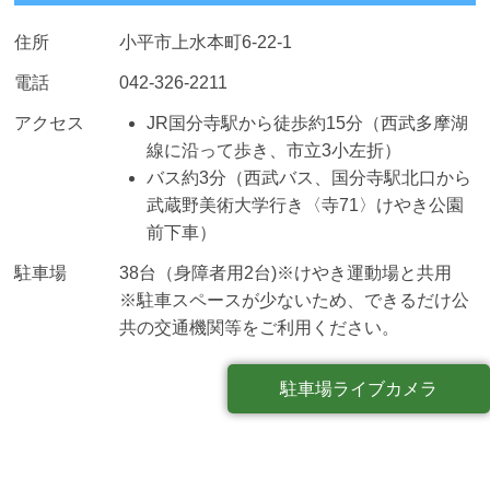
住所
小平市上水本町6-22-1
電話
042-326-2211
アクセス
JR国分寺駅から徒歩約15分（西武多摩湖
線に沿って歩き、市立3小左折）
バス約3分（西武バス、国分寺駅北口から
武蔵野美術大学行き〈寺71〉けやき公園
前下車）
駐車場
38台（身障者用2台)※けやき運動場と共用
※駐車スペースが少ないため、できるだけ公
共の交通機関等をご利用ください。
駐車場ライブカメラ