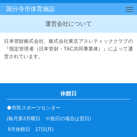
国分寺市体育施設
T
運営会社について
日本管財株式会社、株式会社東京アスレティッククラブの
『指定管理者（日本管財・TAC共同事業体）』によって運
営されています。
休館日
◆市民スポーツセンター
(毎月第3月曜日 ※祝日の場合は翌日)
8月休館日 17日(月)